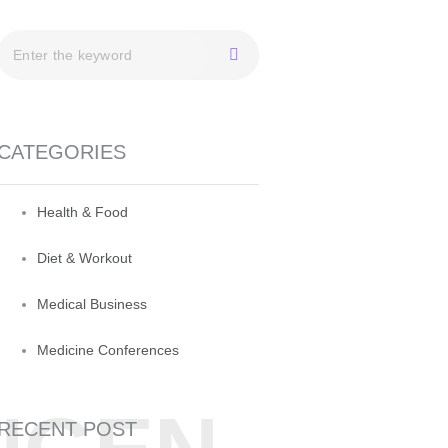
CATEGORIES
Health & Food
Diet & Workout
Medical Business
Medicine Conferences
RECENT POST