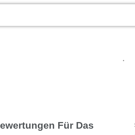
H
bewertungen Für Das