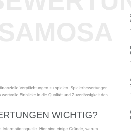
BEWERTU
 SAMOSA
 finanzielle Verpflichtungen zu spielen. Spielerbewertungen
 wertvolle Einblicke in die Qualität und Zuverlässigkeit des
ERTUNGEN WICHTIG?
e Informationsquelle. Hier sind einige Gründe, warum