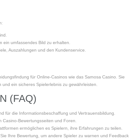
n:
ind.
ein umfassendes Bild zu erhalten.
iele, Auszahlungen und den Kundenservice.
heidungsfindung für Online-Casinos wie das Samosa Casino. Sie
en und ein sicheres Spielerlebnis zu gewährleisten.
N (FAQ)
nd für die Informationsbeschaffung und Vertrauensbildung.
en Casino-Bewertungsseiten und Foren.
attformen ermöglichen es Spielern, ihre Erfahrungen zu teilen.
 Sie Ihre Bewertung, um andere Spieler zu warnen und Feedback