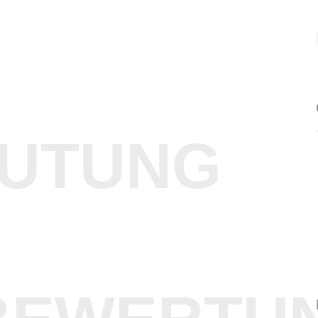
EUTUNG